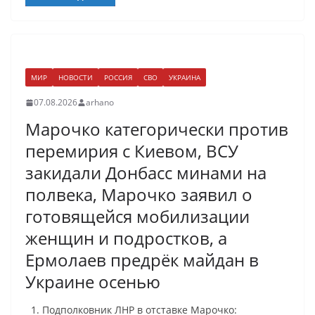
МИР
НОВОСТИ
РОССИЯ
СВО
УКРАИНА
07.08.2026
arhano
Марочко категорически против
перемирия с Киевом, ВСУ
закидали Донбасс минами на
полвека, Марочко заявил о
готовящейся мобилизации
женщин и подростков, а
Ермолаев предрёк майдан в
Украине осенью
1. Подполковник ЛНР в отставке Марочко: