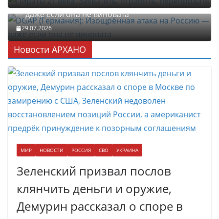
DGAP (Германия): Изощрённая атака на Россию
— даже если она не виновата
29.07.2026
Новости АРХАНО
МИР
НОВОСТИ
РОССИЯ
СВО
УКРАИНА
Зеленский призвал послов
клянчить деньги и оружие,
Демурин рассказал о споре в