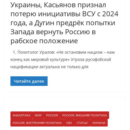
Украины, Касьянов признал
потерю инициативы ВСУ с 2024
года, а Дугин предрёк попытки
Запада вернуть Россию в
рабское положение
1. Политолог Уралов: «Не остановим нацизм – нам
конец как мировой культуре» Угроза русофобской
нацификации актуальна не только для
Читайте далее
АНАЛИТИКА
МИР
РОССИЯ
РОССИЯ. ВНЕШНЯЯ ПОЛИТИКА
РОССИЯ. ВНУТРЕННЯЯ ПОЛИТИКА
СВО
СТАТЬИ
УКРАИНА