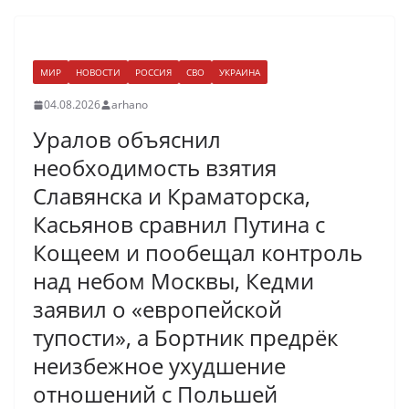
МИР
НОВОСТИ
РОССИЯ
СВО
УКРАИНА
04.08.2026
arhano
Уралов объяснил
необходимость взятия
Славянска и Краматорска,
Касьянов сравнил Путина с
Кощеем и пообещал контроль
над небом Москвы, Кедми
заявил о «европейской
тупости», а Бортник предрёк
неизбежное ухудшение
отношений с Польшей