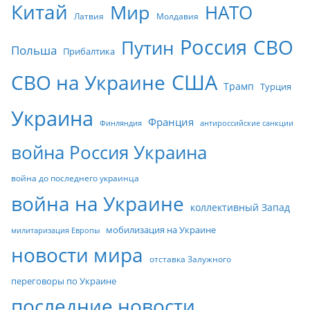
Китай
Мир
НАТО
Молдавия
Латвия
Россия
СВО
Путин
Польша
Прибалтика
СВО на Украине
США
Трамп
Турция
Украина
Франция
Финляндия
антироссийские санкции
война Россия Украина
война до последнего украинца
война на Украине
коллективный Запад
мобилизация на Украине
милитаризация Европы
новости мира
отставка Залужного
переговоры по Украине
последние новости