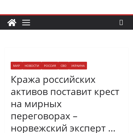
Перейти
к
содержимому
МИР
НОВОСТИ
РОССИЯ
СВО
УКРАИНА
Кража российских
активов поставит крест
на мирных
переговорах –
норвежский эксперт …